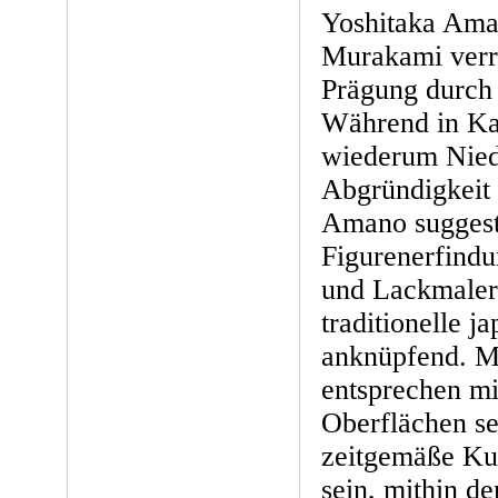
Yoshitaka Ama
Murakami verra
Prägung durch
Während in Ka
wiederum Nied
Abgründigkeit 
Amano suggest
Figurenerfindun
und Lackmaler
traditionelle 
anknüpfend. M
entsprechen mit
Oberflächen se
zeitgemäße Kun
sein, mithin de