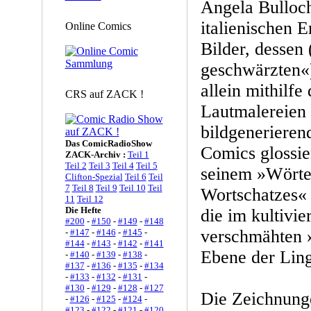
Angela Bulloc
italienischen 
Online Comics
Bilder, dessen
geschwärzten«
allein mithilfe
CRS auf ZACK !
Lautmalereien 
bildgenerieren
Das ComicRadioShow
Comics glossie
ZACK-Archiv :
Teil 1
Teil 2
Teil 3
Teil 4
Teil 5
seinem »Wörte
Clifton-Spezial
Teil 6
Teil
7
Teil 8
Teil 9
Teil 10
Teil
Wortschatzes« 
11
Teil 12
Die Hefte
die im kultivi
#200
-
#150
-
#149
-
#148
verschmähten 
-
#147
-
#146
-
#145
-
#144
-
#143
-
#142
-
#141
Ebene der Ling
-
#140
-
#139
-
#138
-
#137
-
#136
-
#135
-
#134
-
#133
-
#132
-
#131
-
#130
-
#129
-
#128
-
#127
Die Zeichnung
-
#126
-
#125
-
#124
-
#123
-
#122
-
#121
-
#120