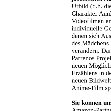
Urbild (d.h. di
Charakter Ann
Videofilmen en
individuelle G
denen sich Au
des Mädchens s
verändern. Dam
Parrenos Projek
neuen Möglichk
Erzählens in de
neuen Bildwel
Anime-Film sp
Sie können un
Amazon-Partne