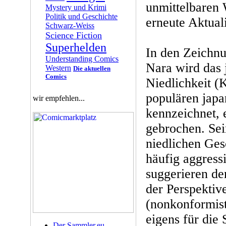
unmittelbaren 
Mystery und Krimi
Politik und Geschichte
erneute Aktuali
Schwarz-Weiss
Science Fiction
Superhelden
In den Zeichn
Understanding Comics
Nara wird das 
Western
Die aktuellen
Comics
Niedlichkeit (
populären jap
wir empfehlen...
kennzeichnet, e
gebrochen. Sei
niedlichen Ges
häufig aggressi
suggerieren de
der Perspektiv
(nonkonformist
eigens für die 
Der Sammler.eu