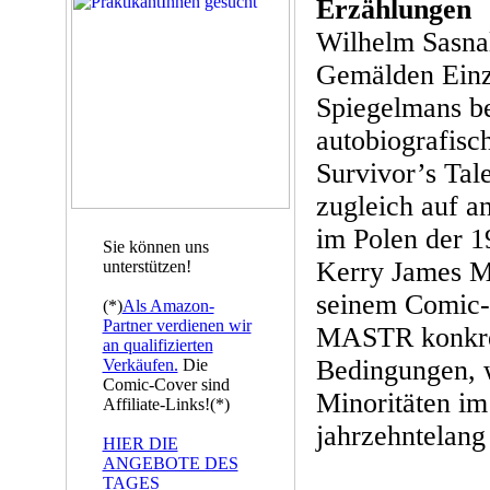
Erzählungen
Wilhelm Sasnal
Gemälden Einze
Spiegelmans 
autobiografis
Survivor’s Tal
zugleich auf a
im Polen der 1
Sie können uns
Kerry James Mar
unterstützen!
seinem Comic
(*)
Als Amazon-
Partner verdienen wir
MASTR konkret
an qualifizierten
Bedingungen, 
Verkäufen.
Die
Comic-Cover sind
Minoritäten i
Affiliate-Links!(*)
jahrzehntelang 
HIER DIE
ANGEBOTE DES
TAGES