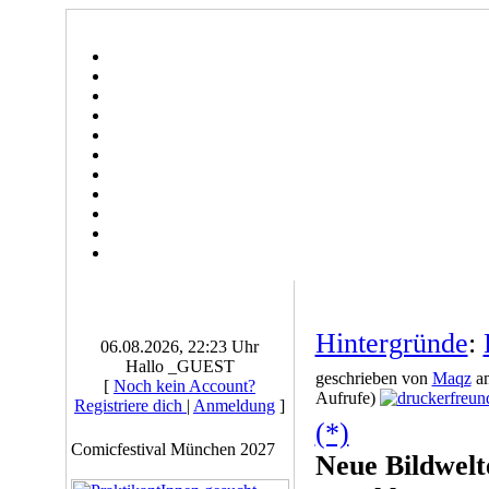
Hintergründe
:
06.08.2026, 22:23 Uhr
Hallo _GUEST
geschrieben von
Maqz
am
[
Noch kein Account?
Aufrufe)
Registriere dich
|
Anmeldung
]
(*)
Comicfestival München 2027
Neue Bildwelte