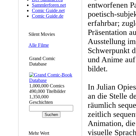
entworfenen Pa
Sammlerforen.net
Comic Guide.net
poetisch-subjek
Comic Guide.de
erfahrbar; zugl
Präsentation au
Silent Movies
Ausstellung im
Alle Filme
Schwerpunkt d
und Anime auf 
Grand Comic
Database
bildet.
In Julian Opie
1,000,000 Comics
490,000 Titelbilder
an die Stelle 
1,350,000
Geschichten
räumlich sequen
zeitlich seque
Animation, die
visuelle Sprac
Mehr Wert