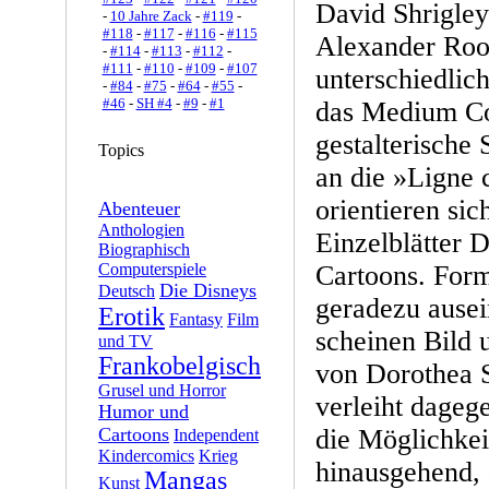
David Shrigley
-
10 Jahre Zack
-
#119
-
#118
-
#117
-
#116
-
#115
Alexander Roob
-
#114
-
#113
-
#112
-
#111
-
#110
-
#109
-
#107
unterschiedli
-
#84
-
#75
-
#64
-
#55
-
#46
-
SH #4
-
#9
-
#1
das Medium C
gestalterische
Topics
an die »Ligne c
orientieren si
Abenteuer
Anthologien
Einzelblätter 
Biographisch
Computerspiele
Cartoons. Form
Die Disneys
Deutsch
geradezu ausei
Erotik
Fantasy
Film
scheinen Bild 
und TV
Frankobelgisch
von Dorothea 
Grusel und Horror
verleiht dageg
Humor und
Cartoons
die Möglichkei
Independent
Kindercomics
Krieg
hinausgehend, 
Mangas
Kunst