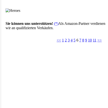
Sie können uns unterstützen!
(*)
Als Amazon-Partner verdienen
wir an qualifizierten Verkäufen.
<<
1
2
3
4
5
6
7
8
9
10
11
>>