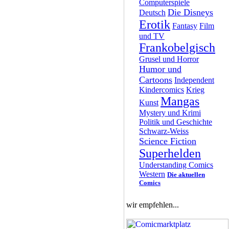
Computerspiele
Die Disneys
Deutsch
Erotik
Fantasy
Film
und TV
Frankobelgisch
Grusel und Horror
Humor und
Cartoons
Independent
Kindercomics
Krieg
Mangas
Kunst
Mystery und Krimi
Politik und Geschichte
Schwarz-Weiss
Science Fiction
Superhelden
Understanding Comics
Western
Die aktuellen
Comics
wir empfehlen...