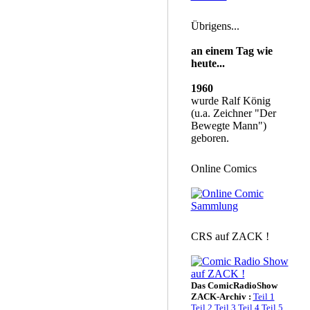
Übrigens...
an einem Tag wie
heute...
1960
wurde Ralf König
(u.a. Zeichner "Der
Bewegte Mann")
geboren.
Online Comics
CRS auf ZACK !
Das ComicRadioShow
ZACK-Archiv :
Teil 1
Teil 2
Teil 3
Teil 4
Teil 5