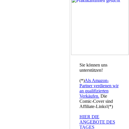
Sie können uns
unterstützen!
(*)
Als Amazon-
Partner verdienen wir
an qualifizierten
Verkäufen.
Die
Comic-Cover sind
Affiliate-Links!(*)
HIER DIE
ANGEBOTE DES
TAGES