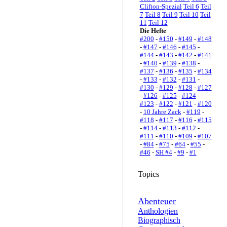
Clifton-Spezial
Teil 6
Teil
7
Teil 8
Teil 9
Teil 10
Teil
11
Teil 12
Die Hefte
#200
-
#150
-
#149
-
#148
-
#147
-
#146
-
#145
-
#144
-
#143
-
#142
-
#141
-
#140
-
#139
-
#138
-
#137
-
#136
-
#135
-
#134
-
#133
-
#132
-
#131
-
#130
-
#129
-
#128
-
#127
-
#126
-
#125
-
#124
-
#123
-
#122
-
#121
-
#120
-
10 Jahre Zack
-
#119
-
#118
-
#117
-
#116
-
#115
-
#114
-
#113
-
#112
-
#111
-
#110
-
#109
-
#107
-
#84
-
#75
-
#64
-
#55
-
#46
-
SH #4
-
#9
-
#1
Topics
Abenteuer
Anthologien
Biographisch