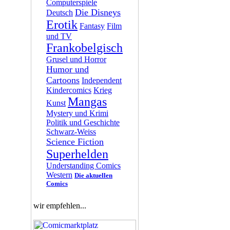
Computerspiele
Die Disneys
Deutsch
Erotik
Fantasy
Film
und TV
Frankobelgisch
Grusel und Horror
Humor und
Cartoons
Independent
Kindercomics
Krieg
Mangas
Kunst
Mystery und Krimi
Politik und Geschichte
Schwarz-Weiss
Science Fiction
Superhelden
Understanding Comics
Western
Die aktuellen
Comics
wir empfehlen...