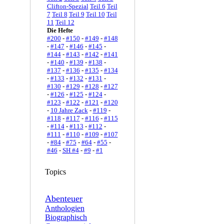
Clifton-Spezial
Teil 6
Teil
7
Teil 8
Teil 9
Teil 10
Teil
11
Teil 12
Die Hefte
#200
-
#150
-
#149
-
#148
-
#147
-
#146
-
#145
-
#144
-
#143
-
#142
-
#141
-
#140
-
#139
-
#138
-
#137
-
#136
-
#135
-
#134
-
#133
-
#132
-
#131
-
#130
-
#129
-
#128
-
#127
-
#126
-
#125
-
#124
-
#123
-
#122
-
#121
-
#120
-
10 Jahre Zack
-
#119
-
#118
-
#117
-
#116
-
#115
-
#114
-
#113
-
#112
-
#111
-
#110
-
#109
-
#107
-
#84
-
#75
-
#64
-
#55
-
#46
-
SH #4
-
#9
-
#1
Topics
Abenteuer
Anthologien
Biographisch