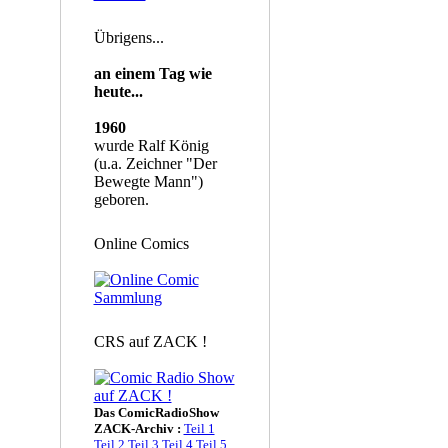
Übrigens...
an einem Tag wie
heute...
1960
wurde Ralf König
(u.a. Zeichner "Der
Bewegte Mann")
geboren.
Online Comics
CRS auf ZACK !
Das ComicRadioShow
ZACK-Archiv :
Teil 1
Teil 2
Teil 3
Teil 4
Teil 5