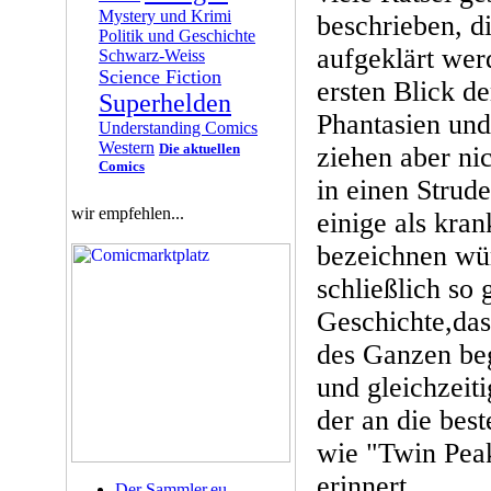
Mystery und Krimi
beschrieben, di
Politik und Geschichte
aufgeklärt wer
Schwarz-Weiss
Science Fiction
ersten Blick d
Superhelden
Phantasien und
Understanding Comics
Western
Die aktuellen
ziehen aber ni
Comics
in einen Strude
wir empfehlen...
einige als kran
bezeichnen wü
schließlich so 
Geschichte,dass
des Ganzen beg
und gleichzeit
der an die bes
wie "Twin Pea
erinnert.
Der Sammler.eu