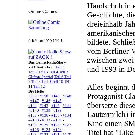
Handschuh in e
Online Comics
Geschichte, di
dreieinhalb Ja
amerikanischen
bildete. Schlie
CRS auf ZACK !
vom Berliner 
zwischen zwei
Das ComicRadioShow
ZACK-Archiv :
Teil 1
und 1993 in De
Teil 2
Teil 3
Teil 4
Teil 5
Clifton-Spezial
Teil 6
Teil
7
Teil 8
Teil 9
Teil 10
Teil
Alles beginnt d
11
Teil 12
Die Hefte
Protagonist Cl
#200
-
#150
-
#149
-
#148
-
#147
-
#146
-
#145
-
übersetze die
#144
-
#143
-
#142
-
#141
-
#140
-
#139
-
#138
-
Lautermilch) i
#137
-
#136
-
#135
-
#134
-
#133
-
#132
-
#131
-
Kino einen SM-
#130
-
#129
-
#128
-
#127
-
#126
-
#125
-
#124
-
Titel hat "Like
#123
-
#122
-
#121
-
#120