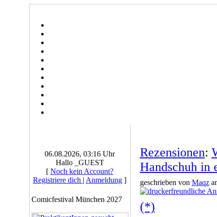
Rezensionen
:
W
06.08.2026, 03:16 Uhr
Hallo _GUEST
Handschuh in e
[
Noch kein Account?
Registriere dich
|
Anmeldung
]
geschrieben von
Maqz
am
Comicfestival München 2027
(*)