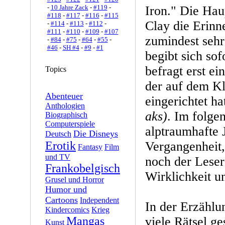
-
10 Jahre Zack
-
#119
-
Iron." Die Haup
#118
-
#117
-
#116
-
#115
Clay die Erinn
-
#114
-
#113
-
#112
-
#111
-
#110
-
#109
-
#107
zumindest sehr
-
#84
-
#75
-
#64
-
#55
-
#46
-
SH #4
-
#9
-
#1
begibt sich sof
befragt erst e
Topics
der auf dem Kl
Abenteuer
eingerichtet ha
Anthologien
aks)
. Im folge
Biographisch
Computerspiele
alptraumhafte 
Die Disneys
Deutsch
Erotik
Vergangenheit,
Fantasy
Film
und TV
noch der Lese
Frankobelgisch
Wirklichkeit u
Grusel und Horror
Humor und
Cartoons
Independent
In der Erzähl
Kindercomics
Krieg
Mangas
viele Rätsel ge
Kunst