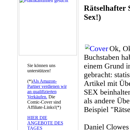
Rätselhafter
Sex!)
Ok, Ok
Buchstaben hab
einem Grund in
Sie können uns
unterstützen!
gebracht: stat
(*)
Als Amazon-
Artikel mit Übe
Partner verdienen wir
SEX beinhalten
an qualifizierten
Verkäufen.
Die
als andere Übe
Comic-Cover sind
Affiliate-Links!(*)
Beispiel "Räts
HIER DIE
ANGEBOTE DES
Daniel Clowes
TAGES