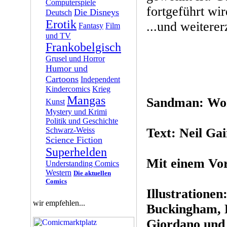
Computerspiele
fortgeführt wi
Die Disneys
Deutsch
Erotik
...und weiterer
Fantasy
Film
und TV
Frankobelgisch
Grusel und Horror
Humor und
Cartoons
Independent
Kindercomics
Krieg
Mangas
Sandman: Wor
Kunst
Mystery und Krimi
Politik und Geschichte
Schwarz-Weiss
Text: Neil Ga
Science Fiction
Superhelden
Mit einem Vo
Understanding Comics
Western
Die aktuellen
Comics
Illustratione
wir empfehlen...
Buckingham, B
Giordano und 