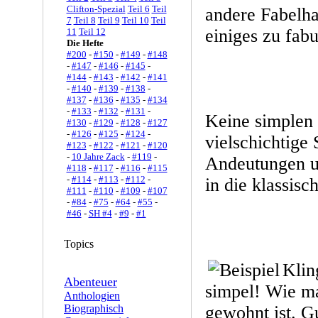
Clifton-Spezial
Teil 6
Teil
andere Fabelha
7
Teil 8
Teil 9
Teil 10
Teil
einiges zu fabu
11
Teil 12
Die Hefte
#200
-
#150
-
#149
-
#148
-
#147
-
#146
-
#145
-
#144
-
#143
-
#142
-
#141
-
#140
-
#139
-
#138
-
#137
-
#136
-
#135
-
#134
-
#133
-
#132
-
#131
-
Keine simplen
#130
-
#129
-
#128
-
#127
-
#126
-
#125
-
#124
-
vielschichtige 
#123
-
#122
-
#121
-
#120
-
10 Jahre Zack
-
#119
-
Andeutungen u
#118
-
#117
-
#116
-
#115
-
#114
-
#113
-
#112
-
in die klassisch
#111
-
#110
-
#109
-
#107
-
#84
-
#75
-
#64
-
#55
-
#46
-
SH #4
-
#9
-
#1
Topics
Klin
Abenteuer
simpel! Wie m
Anthologien
Biographisch
gewohnt ist. Gu