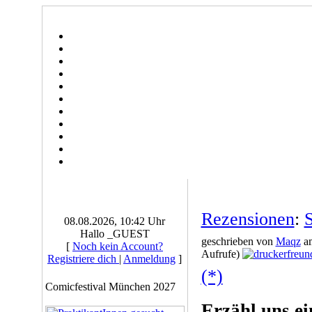
Rezensionen
:
08.08.2026, 10:42 Uhr
Hallo _GUEST
geschrieben von
Maqz
am
[
Noch kein Account?
Aufrufe)
Registriere dich
|
Anmeldung
]
(*)
Comicfestival München 2027
Erzähl uns ei