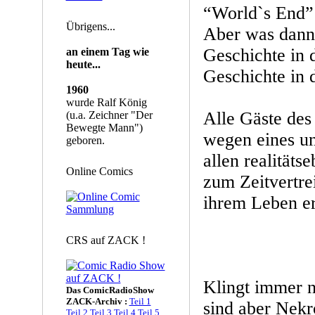
“World`s End” 
Übrigens...
Aber was dann 
Geschichte in 
an einem Tag wie
heute...
Geschichte in 
1960
wurde Ralf König
Alle Gäste des
(u.a. Zeichner "Der
Bewegte Mann")
wegen eines u
geboren.
allen realitäts
Online Comics
zum Zeitvertre
ihrem Leben er
CRS auf ZACK !
Klingt immer n
Das ComicRadioShow
ZACK-Archiv :
Teil 1
sind aber Nekr
Teil 2
Teil 3
Teil 4
Teil 5