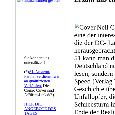
Neil 
eine der inter
die der DC- La
herausgebrach
51 kann man di
Sie können uns
unterstützen!
Deutschland nu
(*)
Als Amazon-
lesen, sondern
Partner verdienen wir
Speed (Verlag 
an qualifizierten
Verkäufen.
Die
Geschichte übe
Comic-Cover sind
Affiliate-Links!(*)
Unfallopfer, di
Schneesturm im
HIER DIE
ANGEBOTE DES
Ende der Real
TAGES