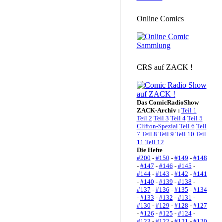
Online Comics
CRS auf ZACK !
Das ComicRadioShow
ZACK-Archiv :
Teil 1
Teil 2
Teil 3
Teil 4
Teil 5
Clifton-Spezial
Teil 6
Teil
7
Teil 8
Teil 9
Teil 10
Teil
11
Teil 12
Die Hefte
#200
-
#150
-
#149
-
#148
-
#147
-
#146
-
#145
-
#144
-
#143
-
#142
-
#141
-
#140
-
#139
-
#138
-
#137
-
#136
-
#135
-
#134
-
#133
-
#132
-
#131
-
#130
-
#129
-
#128
-
#127
-
#126
-
#125
-
#124
-
#123
-
#122
-
#121
-
#120