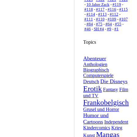
-
10 Jahre Zack
-
#119
-
#118
-
#117
-
#116
-
#115
-
#114
-
#113
-
#112
-
#111
-
#110
-
#109
-
#107
-
#84
-
#75
-
#64
-
#55
-
#46
-
SH #4
-
#9
-
#1
Topics
Abenteuer
Anthologien
Biographisch
Computerspiele
Die Disneys
Deutsch
Erotik
Fantasy
Film
und TV
Frankobelgisch
Grusel und Horror
Humor und
Cartoons
Independent
Kindercomics
Krieg
Mangas
Kunst