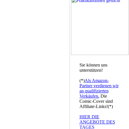
Sie können uns
unterstützen!
(*)
Als Amazon-
Partner verdienen wir
an qualifizierten
Verkäufen.
Die
Comic-Cover sind
Affiliate-Links!(*)
HIER DIE
ANGEBOTE DES
TAGES