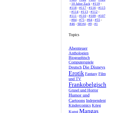
-
10 Jahre Zack
-
#119
-
#118
-
#117
-
#116
-
#115
-
#114
-
#113
-
#112
-
#111
-
#110
-
#109
-
#107
-
#84
-
#75
-
#64
-
#55
-
#46
-
SH #4
-
#9
-
#1
Topics
Abenteuer
Anthologien
Biographisch
Computerspiele
Die Disneys
Deutsch
Erotik
Fantasy
Film
und TV
Frankobelgisch
Grusel und Horror
Humor und
Cartoons
Independent
Kindercomics
Krieg
Mangas
Kunst