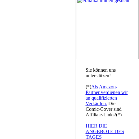
Sie können uns
unterstützen!
(*)
Als Amazon-
Partner verdienen wir
an qualifizierten
Verkäufen.
Die
Comic-Cover sind
Affiliate-Links!(*)
HIER DIE
ANGEBOTE DES
TAGES