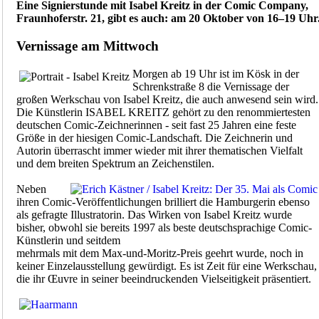
Eine Signierstunde mit Isabel Kreitz in der Comic Company,
Fraunhoferstr. 21, gibt es auch: am 20 Oktober von 16–19 Uhr
Vernissage am Mittwoch
Morgen ab 19 Uhr ist im Kösk in der
Schrenkstraße 8 die Vernissage der
großen Werkschau von Isabel Kreitz, die auch anwesend sein wird.
Die Künstlerin ISABEL KREITZ gehört zu den renommiertesten
deutschen Comic-Zeichnerinnen - seit fast 25 Jahren eine feste
Größe in der hiesigen Comic-Landschaft. Die Zeichnerin und
Autorin überrascht immer wieder mit ihrer thematischen Vielfalt
und dem breiten Spektrum an Zeichenstilen.
Neben
ihren Comic-Veröffentlichungen brilliert die Hamburgerin ebenso
als gefragte Illustratorin. Das Wirken von Isabel Kreitz wurde
bisher, obwohl sie bereits 1997 als beste deutschsprachige Comic-
Künstlerin und seitdem
mehrmals mit dem Max-und-Moritz-Preis geehrt wurde, noch in
keiner Einzelausstellung gewürdigt. Es ist Zeit für eine Werkschau,
die ihr Œu­v­re in seiner beeindruckenden Vielseitigkeit präsentiert.