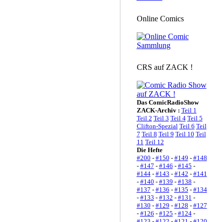
Online Comics
CRS auf ZACK !
Das ComicRadioShow
ZACK-Archiv :
Teil 1
Teil 2
Teil 3
Teil 4
Teil 5
Clifton-Spezial
Teil 6
Teil
7
Teil 8
Teil 9
Teil 10
Teil
11
Teil 12
Die Hefte
#200
-
#150
-
#149
-
#148
-
#147
-
#146
-
#145
-
#144
-
#143
-
#142
-
#141
-
#140
-
#139
-
#138
-
#137
-
#136
-
#135
-
#134
-
#133
-
#132
-
#131
-
#130
-
#129
-
#128
-
#127
-
#126
-
#125
-
#124
-
#123
-
#122
-
#121
-
#120