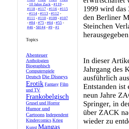
erwirtschaftet
-
10 Jahre Zack
-
#119
-
1999 wird da
#118
-
#117
-
#116
-
#115
-
#114
-
#113
-
#112
-
den Berliner 
#111
-
#110
-
#109
-
#107
-
#84
-
#75
-
#64
-
#55
-
Steinchen Verl
#46
-
SH #4
-
#9
-
#1
herausgegeben
Topics
Abenteuer
In dieser Artik
Anthologien
Biographisch
Jahrgang des 
Computerspiele
ausführlich au
Die Disneys
Deutsch
Erotik
Fantasy
Film
Entstanden ist 
und TV
neun Jahre Z
Frankobelgisch
Springer, in der
Grusel und Horror
Humor und
über ZACK nac
Cartoons
Independent
wieder zu entd
Kindercomics
Krieg
Mangas
Kunst