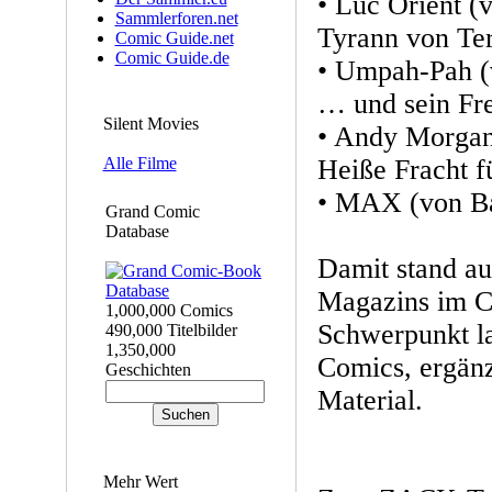
• Luc Orient (
Sammlerforen.net
Tyrann von Te
Comic Guide.net
Comic Guide.de
• Umpah-Pah (
… und sein Fr
Silent Movies
• Andy Morgan
Heiße Fracht 
Alle Filme
• MAX (von B
Grand Comic
Database
Damit stand au
Magazins im C
1,000,000 Comics
Schwerpunkt la
490,000 Titelbilder
1,350,000
Comics, ergän
Geschichten
Material.
Mehr Wert