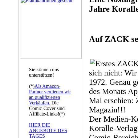
Jahre Korall
Auf ZACK sein
Sie können uns
sich nicht: Wi
unterstützen!
1972. Genau g
(*)
Als Amazon-
des Monats Apr
Partner verdienen wir
an qualifizierten
Mal erschien:
Verkäufen.
Die
Magazin!!!
Comic-Cover sind
Affiliate-Links!(*)
Der Medien-Ko
HIER DIE
Koralle-Verlag
ANGEBOTE DES
Comic-Bereich
TAGES