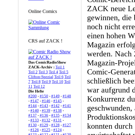
ZACK neue Les
Online Comics
gewinnen, die 
noch nicht err
einen hohen W
CRS auf ZACK !
Magazin erfolg
werden. Nach 
Magazin-Projek
Das ComicRadioShow
ZACK-Archiv :
Teil 1
Comic-Generati
Teil 2
Teil 3
Teil 4
Teil 5
Clifton-Spezial
Teil 6
Teil
schließlich be
7
Teil 8
Teil 9
Teil 10
Teil
11
Teil 12
war aufgrund 
Die Hefte
#200
-
#150
-
#149
-
#148
Konkurrenz du
-
#147
-
#146
-
#145
-
#144
-
#143
-
#142
-
#141
geschwunden, 
-
#140
-
#139
-
#138
-
Produktionskos
#137
-
#136
-
#135
-
#134
-
#133
-
#132
-
#131
-
konnten durch
#130
-
#129
-
#128
-
#127
-
#126
-
#125
-
#124
-
#123
-
#122
-
#121
-
#120