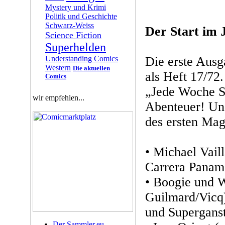
Mystery und Krimi
Politik und Geschichte
Schwarz-Weiss
Der Start im 
Science Fiction
Superhelden
Die erste Aus
Understanding Comics
Western
Die aktuellen
als Heft 17/72.
Comics
„Jede Woche S
wir empfehlen...
Abenteuer! Un
des ersten Mag
• Michael Vail
Carrera Panam
• Boogie und 
Guilmard/Vicq
und Supergans
Der Sammler.eu