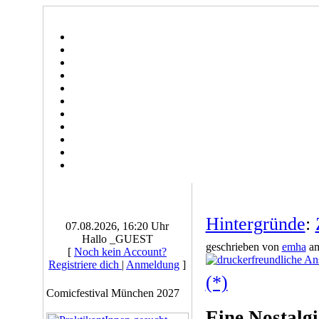
Hintergründe
:
07.08.2026, 16:20 Uhr
Hallo _GUEST
geschrieben von
emha
am
[
Noch kein Account?
Registriere dich
|
Anmeldung
]
(*)
Comicfestival München 2027
Eine Nostalg