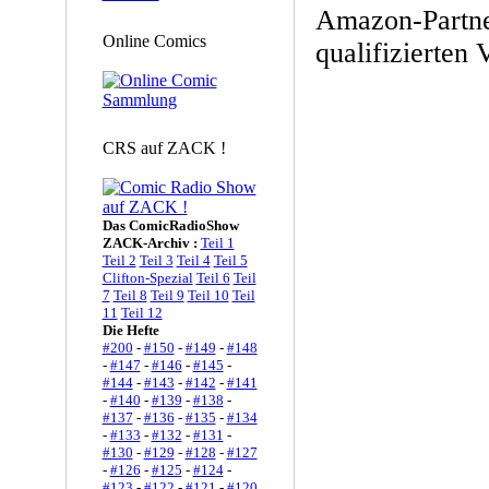
Amazon-Partne
Online Comics
qualifizierten 
CRS auf ZACK !
Das ComicRadioShow
ZACK-Archiv :
Teil 1
Teil 2
Teil 3
Teil 4
Teil 5
Clifton-Spezial
Teil 6
Teil
7
Teil 8
Teil 9
Teil 10
Teil
11
Teil 12
Die Hefte
#200
-
#150
-
#149
-
#148
-
#147
-
#146
-
#145
-
#144
-
#143
-
#142
-
#141
-
#140
-
#139
-
#138
-
#137
-
#136
-
#135
-
#134
-
#133
-
#132
-
#131
-
#130
-
#129
-
#128
-
#127
-
#126
-
#125
-
#124
-
#123
-
#122
-
#121
-
#120