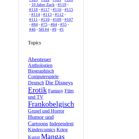
-
10 Jahre Zack
-
#119
-
#118
-
#117
-
#116
-
#115
-
#114
-
#113
-
#112
-
#111
-
#110
-
#109
-
#107
-
#84
-
#75
-
#64
-
#55
-
#46
-
SH #4
-
#9
-
#1
Topics
Abenteuer
Anthologien
Biographisch
Computerspiele
Die Disneys
Deutsch
Erotik
Fantasy
Film
und TV
Frankobelgisch
Grusel und Horror
Humor und
Cartoons
Independent
Kindercomics
Krieg
Mangas
Kunst