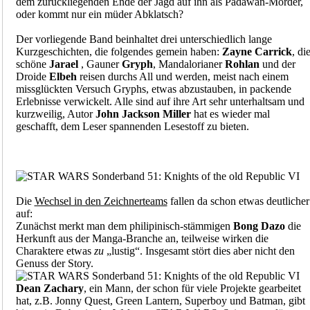
dem zurückliegenden Ende der Jagd auf ihn als Padawan-Mörder,
oder kommt nur ein müder Abklatsch?
Der vorliegende Band beinhaltet drei unterschiedlich lange
Kurzgeschichten, die folgendes gemein haben:
Zayne Carrick
, di
schöne
Jarael
, Gauner
Gryph
, Mandalorianer
Rohlan
und der
Droide
Elbeh
reisen durchs All und werden, meist nach einem
missglückten Versuch Gryphs, etwas abzustauben, in packende
Erlebnisse verwickelt. Alle sind auf ihre Art sehr unterhaltsam und
kurzweilig, Autor
John Jackson Miller
hat es wieder mal
geschafft, dem Leser spannenden Lesestoff zu bieten.
Die
Wechsel in den Zeichnerteams
fallen da schon etwas deutlicher
auf:
Zunächst merkt man dem philipinisch-stämmigen
Bong Dazo
die
Herkunft aus der Manga-Branche an, teilweise wirken die
Charaktere etwas
zu
„lustig“. Insgesamt stört dies aber nicht den
Genuss der Story.
Dean Zachary
, ein Mann, der schon für viele Projekte gearbeitet
hat, z.B. Jonny Quest, Green Lantern, Superboy und Batman, gibt