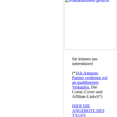
Sie können uns
unterstützen!
(*)
Als Amazon-
Partner verdienen wir
an qualifizierten
Verkäufen.
Die
Comic-Cover sind
Affiliate-Links!(*)
HIER DIE
ANGEBOTE DES
TAGES