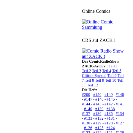
Online Comics
CRS auf ZACK !
Das ComicRadioShow
ZACK-Archiv :
Teil 1
Teil 2
Teil 3
Teil 4
Teil 5
Clifton-Spezial
Teil 6
Teil
7
Teil 8
Teil 9
Teil 10
Teil
11
Teil 12
Die Hefte
#200
-
#150
-
#149
-
#148
-
#147
-
#146
-
#145
-
#144
-
#143
-
#142
-
#141
-
#140
-
#139
-
#138
-
#137
-
#136
-
#135
-
#134
-
#133
-
#132
-
#131
-
#130
-
#129
-
#128
-
#127
-
#126
-
#125
-
#124
-
#123
-
#122
-
#121
-
#120