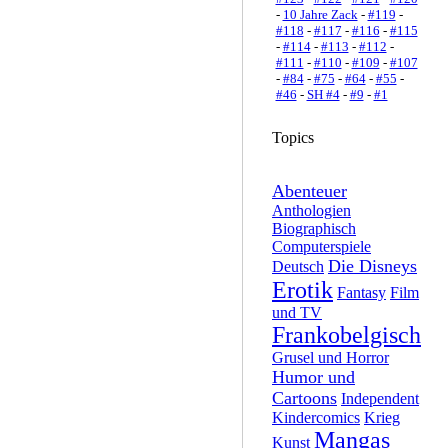
-
10 Jahre Zack
-
#119
-
#118
-
#117
-
#116
-
#115
-
#114
-
#113
-
#112
-
#111
-
#110
-
#109
-
#107
-
#84
-
#75
-
#64
-
#55
-
#46
-
SH #4
-
#9
-
#1
Topics
Abenteuer
Anthologien
Biographisch
Computerspiele
Die Disneys
Deutsch
Erotik
Fantasy
Film
und TV
Frankobelgisch
Grusel und Horror
Humor und
Cartoons
Independent
Kindercomics
Krieg
Mangas
Kunst