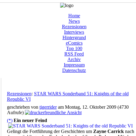
Home
News
Rezensionen
Interviews
Hintergrund
eComics
Top 100
RSS Feed
Archiv
Impressum
Datenschutz
Rezensionen
:
STAR WARS Sonderband 51: Knights of the old
Republic VI
geschrieben von
tigerrider
am Montag, 12. Oktober 2009 (4730
Aufrufe)
(*)
Ein neuer Feind
Gelingt die Fortführung der Geschichten um
Zayne Carrick
nach