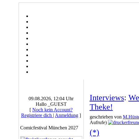
Interviews
:
Weh
09.08.2026, 12:04 Uhr
Hallo _GUEST
Theke!
[
Noch kein Account?
Registriere dich
|
Anmeldung
]
geschrieben von
M.Hüste
Aufrufe)
Comicfestival München 2027
(*)