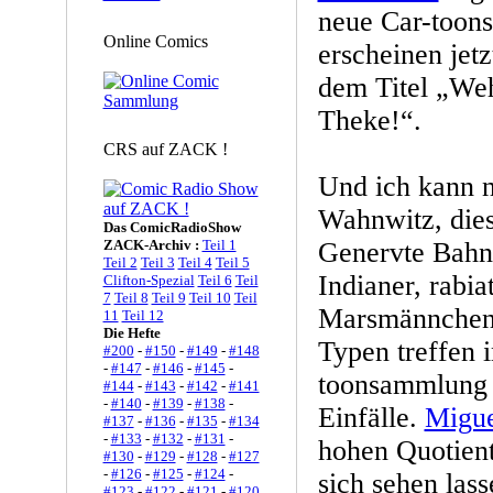
neue Car-toons
Online Comics
erscheinen jet
dem Titel „Weh
Theke!“.
CRS auf ZACK !
Und ich kann n
Wahnwitz, die
Das ComicRadioShow
ZACK-Archiv :
Teil 1
Genervte Bahnr
Teil 2
Teil 3
Teil 4
Teil 5
Indianer, rabia
Clifton-Spezial
Teil 6
Teil
7
Teil 8
Teil 9
Teil 10
Teil
Marsmännchen 
11
Teil 12
Die Hefte
Typen treffen i
#200
-
#150
-
#149
-
#148
-
#147
-
#146
-
#145
-
toonsammlung 
#144
-
#143
-
#142
-
#141
-
#140
-
#139
-
#138
-
Einfälle.
Migue
#137
-
#136
-
#135
-
#134
-
#133
-
#132
-
#131
-
hohen Quotient
#130
-
#129
-
#128
-
#127
-
#126
-
#125
-
#124
-
sich sehen las
#123
-
#122
-
#121
-
#120