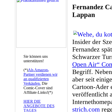
Fernandez Ca
Lappan
Insider der Sz
Fernandez spät
Schwarzer Tur
Sie können uns
unterstützen!
Open Air“ Co
(*)
Als Amazon-
Begriff. Nebe
Partner verdienen wir
aber seit einig
an qualifizierten
Verkäufen.
Die
Cartoon-Ader e
Comic-Cover sind
Affiliate-Links!(*)
veröffentlicht 
Internethome
HIER DIE
ANGEBOTE DES
strich.com
rege
TAGES