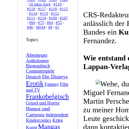
-
10 Jahre Zack
-
#119
-
#118
-
#117
-
#116
-
#115
CRS-Redakteur
-
#114
-
#113
-
#112
-
#111
-
#110
-
#109
-
#107
anlässlich der 
-
#84
-
#75
-
#64
-
#55
-
#46
-
SH #4
-
#9
-
#1
Bandes ein
Ku
Fernandez.
Topics
Abenteuer
Wie entstand 
Anthologien
Lappan-Verla
Biographisch
Computerspiele
Die Disneys
Deutsch
Erotik
Fantasy
Film
und TV
Miguel Fernan
Frankobelgisch
Martin Persche
Grusel und Horror
Humor und
zu meiner Hom
Cartoons
Independent
Leute geschick
Kindercomics
Krieg
Mangas
dann kontaktier
Kunst