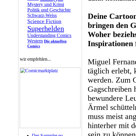
Mystery und Krimi
Politik und Geschichte
Deine Cartoon
Schwarz-Weiss
Science Fiction
bringen den G
Superhelden
Woher beziehs
Understanding Comics
Western
Die aktuellen
Inspirationen
Comics
wir empfehlen...
Miguel Fernan
täglich erlebt
werden. Zum G
Gagschreiben h
bewundere Leu
Ärmel schüttel
muss meist ang
hinterher mit 
sein zu können
Der Sammler.eu