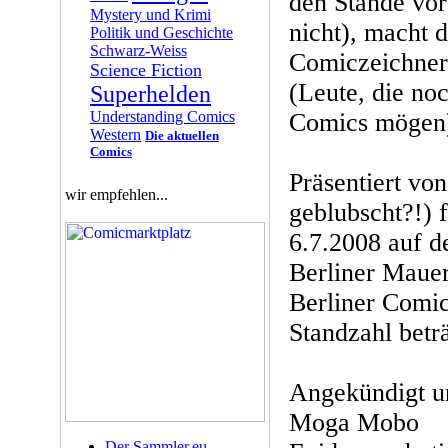
den Stände vor
Mystery und Krimi
nicht), macht 
Politik und Geschichte
Schwarz-Weiss
Comiczeichner
Science Fiction
(Leute, die noc
Superhelden
Comics mögen
Understanding Comics
Western
Die aktuellen
Comics
Präsentiert vo
wir empfehlen...
geblubscht?!) 
6.7.2008 auf 
Berliner Mauer
Berliner Comic
Standzahl beträ
Angekündigt un
Moga Mobo
Der Sammler.eu