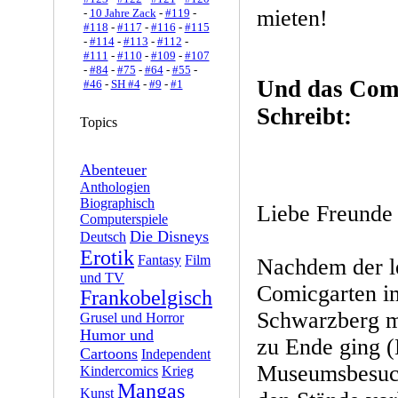
mieten!
-
10 Jahre Zack
-
#119
-
#118
-
#117
-
#116
-
#115
-
#114
-
#113
-
#112
-
#111
-
#110
-
#109
-
#107
-
#84
-
#75
-
#64
-
#55
-
Und das Com
#46
-
SH #4
-
#9
-
#1
Schreibt:
Topics
Abenteuer
Anthologien
Biographisch
Liebe Freunde 
Computerspiele
Die Disneys
Deutsch
Erotik
Fantasy
Film
Nachdem der le
und TV
Comicgarten i
Frankobelgisch
Schwarzberg m
Grusel und Horror
Humor und
zu Ende ging 
Cartoons
Independent
Museumsbesuch
Kindercomics
Krieg
Mangas
Kunst