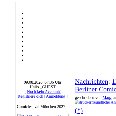
Nachrichten
:
1
09.08.2026, 07:36 Uhr
Hallo _GUEST
Berliner Comic
[
Noch kein Account?
Registriere dich
|
Anmeldung
]
geschrieben von
Maqz
am
Comicfestival München 2027
(*)