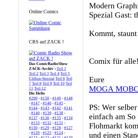
Modern Graphic
Online Comics
Spezial Gast: t
Kommt, staunt 
CRS auf ZACK !
Comix für alle!
Das ComicRadioShow
ZACK-Archiv :
Teil 1
Teil 2
Teil 3
Teil 4
Teil 5
Eure
Clifton-Spezial
Teil 6
Teil
7
Teil 8
Teil 9
Teil 10
Teil
MOGA MOB
11
Teil 12
Die Hefte
#200
-
#150
-
#149
-
#148
-
#147
-
#146
-
#145
-
PS: Wer selber 
#144
-
#143
-
#142
-
#141
-
#140
-
#139
-
#138
-
einfach am So
#137
-
#136
-
#135
-
#134
-
#133
-
#132
-
#131
-
Flohmarkt ko
#130
-
#129
-
#128
-
#127
-
#126
-
#125
-
#124
-
und einen Stan
#123
-
#122
-
#121
-
#120