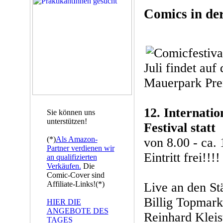
Comics in de
Juli findet au
Mauerpark Pre
12. Internati
Sie können uns
unterstützen!
Festival statt
(*)
Als Amazon-
von 8.00 - ca. 
Partner verdienen wir
Eintritt frei!!!!
an qualifizierten
Verkäufen.
Die
Comic-Cover sind
Affiliate-Links!(*)
Live an den St
Billig Topmark
HIER DIE
ANGEBOTE DES
Reinhard Kleis
TAGES