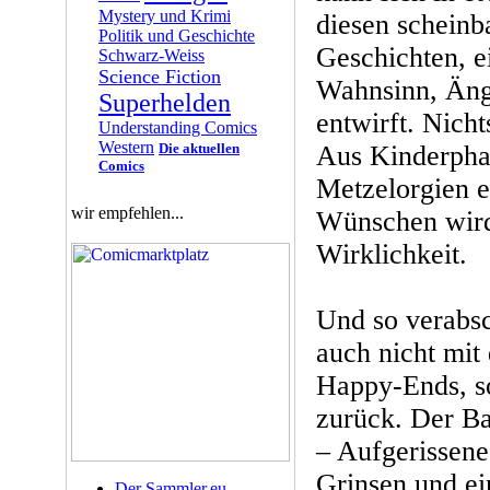
Mystery und Krimi
diesen scheinb
Politik und Geschichte
Geschichten, e
Schwarz-Weiss
Science Fiction
Wahnsinn, Ängs
Superhelden
entwirft. Nichts
Understanding Comics
Western
Die aktuellen
Aus Kinderpha
Comics
Metzelorgien e
wir empfehlen...
Wünschen wird
Wirklichkeit.
Und so verabsc
auch nicht mit
Happy-Ends, so
zurück. Der Ba
– Aufgerissene
Grinsen und ei
Der Sammler.eu