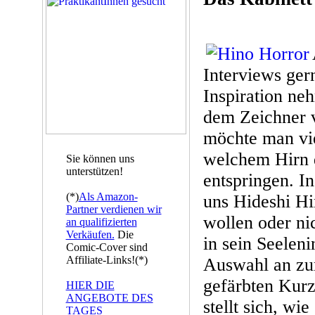
Interviews gern
Inspiration ne
dem Zeichner 
möchte man vie
welchem Hirn 
Sie können uns
unterstützen!
entspringen. In
(*)
Als Amazon-
uns Hideshi Hi
Partner verdienen wir
wollen oder nic
an qualifizierten
Verkäufen.
Die
in sein Seelen
Comic-Cover sind
Affiliate-Links!(*)
Auswahl an zu
gefärbten Kur
HIER DIE
ANGEBOTE DES
stellt sich, wi
TAGES