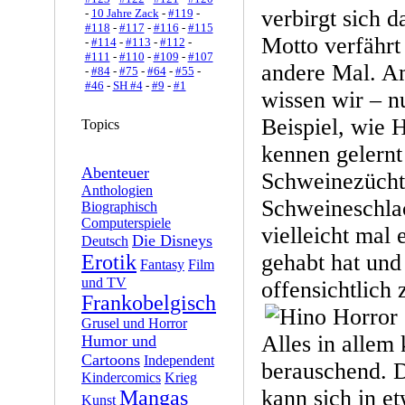
verbirgt sich 
-
10 Jahre Zack
-
#119
-
#118
-
#117
-
#116
-
#115
Motto verfährt
-
#114
-
#113
-
#112
-
#111
-
#110
-
#109
-
#107
andere Mal. A
-
#84
-
#75
-
#64
-
#55
-
#46
-
SH #4
-
#9
-
#1
wissen wir – n
Beispiel, wie 
Topics
kennen gelernt 
Abenteuer
Schweinezücht
Anthologien
Schweineschlac
Biographisch
Computerspiele
vielleicht mal 
Die Disneys
Deutsch
gehabt hat und
Erotik
Fantasy
Film
und TV
offensichtlich 
Frankobelgisch
Grusel und Horror
Alles in allem 
Humor und
Cartoons
Independent
berauschend. 
Kindercomics
Krieg
kann sich in e
Mangas
Kunst