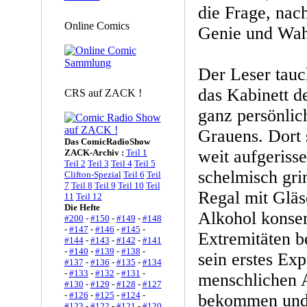
die Frage, nac
Online Comics
Genie und Wah
Der Leser tauch
das Kabinett d
CRS auf ZACK !
ganz persönlic
Grauens. Dort s
Das ComicRadioShow
weit aufgeriss
ZACK-Archiv :
Teil 1
Teil 2
Teil 3
Teil 4
Teil 5
schelmisch gri
Clifton-Spezial
Teil 6
Teil
7
Teil 8
Teil 9
Teil 10
Teil
Regal mit Gläse
11
Teil 12
Die Hefte
Alkohol konser
#200
-
#150
-
#149
-
#148
-
#147
-
#146
-
#145
-
Extremitäten b
#144
-
#143
-
#142
-
#141
-
#140
-
#139
-
#138
-
sein erstes Ex
#137
-
#136
-
#135
-
#134
-
#133
-
#132
-
#131
-
menschlichen A
#130
-
#129
-
#128
-
#127
-
#126
-
#125
-
#124
-
bekommen und 
#123
-
#122
-
#121
-
#120