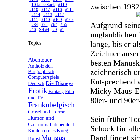
-
10 Jahre Zack
-
#119
-
zwischen 1982 
#118
-
#117
-
#116
-
#115
-
#114
-
#113
-
#112
-
#111
-
#110
-
#109
-
#107
Aufgrund seine
-
#84
-
#75
-
#64
-
#55
-
#46
-
SH #4
-
#9
-
#1
unglaublichen T
lange, bis er 
Topics
Zeichner auser
Abenteuer
besten Manuskr
Anthologien
zeichnerisch u
Biographisch
Computerspiele
Entsprechend w
Die Disneys
Deutsch
Erotik
Micky Maus-Er
Fantasy
Film
und TV
80er- und 90er
Frankobelgisch
Grusel und Horror
Humor und
Sein früher To
Cartoons
Independent
Schock für all
Kindercomics
Krieg
Mangas
Band findet si
Kunst