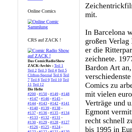
Zeichentrickfi
Online Comics
mit.
In Barcelona w
großen Verlag 
CRS auf ZACK !
er die Ritterp
zeichnete. 197
Das ComicRadioShow
ZACK-Archiv :
Teil 1
Bardon Art an,
Teil 2
Teil 3
Teil 4
Teil 5
verschiedenste
Clifton-Spezial
Teil 6
Teil
7
Teil 8
Teil 9
Teil 10
Teil
Comics zu arbe
11
Teil 12
Die Hefte
mit vielen eur
#200
-
#150
-
#149
-
#148
-
#147
-
#146
-
#145
-
Verträge und u
#144
-
#143
-
#142
-
#141
-
#140
-
#139
-
#138
-
Egmont vermit
#137
-
#136
-
#135
-
#134
-
#133
-
#132
-
#131
-
recht schnell 
#130
-
#129
-
#128
-
#127
-
#126
-
#125
-
#124
-
bis 1995 in Eur
#123
-
#122
-
#121
-
#120