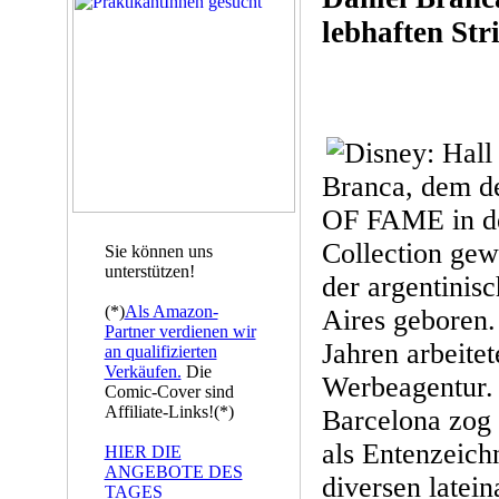
lebhaften Str
Branca, dem d
OF FAME in d
Collection gew
Sie können uns
unterstützen!
der argentinis
(*)
Als Amazon-
Aires geboren.
Partner verdienen wir
Jahren arbeitet
an qualifizierten
Verkäufen.
Die
Werbeagentur.
Comic-Cover sind
Affiliate-Links!(*)
Barcelona zog 
als Entenzeich
HIER DIE
ANGEBOTE DES
diversen latei
TAGES