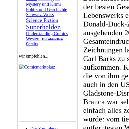
Mystery und Krimi
der besten Ges
Politik und Geschichte
Lebenswerks ei
Schwarz-Weiss
Science Fiction
Donald-Duck-Z
Superhelden
ausgehenden 20
Understanding Comics
Western
Die aktuellen
Gesamteindruc
Comics
Zeichnungen l
wir empfehlen...
Carl Barks zu s
aufkommen. Ke
die von ihm ge
auch in den US
Gladstone-Dis
Branca war seh
einfach alles 
wurde: vom tie
entferntesten 
Der Sammler.eu