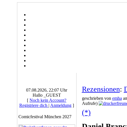
Rezensionen
:
D
07.08.2026, 22:07 Uhr
Hallo _GUEST
geschrieben von
emha
am
[
Noch kein Account?
Aufrufe)
Registriere dich
|
Anmeldung
]
(*)
Comicfestival München 2027
Daniel Branc