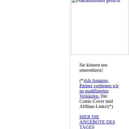
Sie können uns
unterstützen!
(*)
Als Amazon-
Partner verdienen wir
an qualifizierten
Verkäufen.
Die
Comic-Cover sind
Affiliate-Links!(*)
HIER DIE
ANGEBOTE DES
TAGES