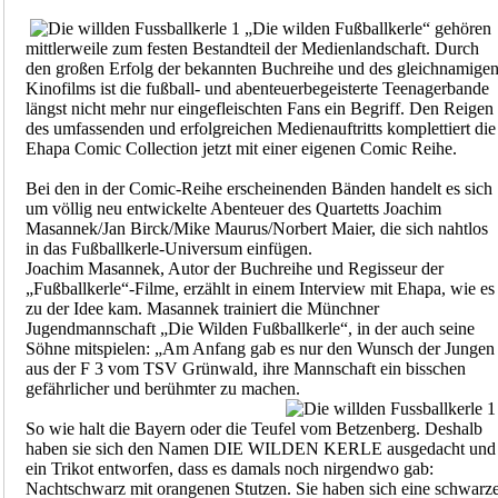
„Die wilden Fußballkerle“ gehören
mittlerweile zum festen Bestandteil der Medienlandschaft. Durch
den großen Erfolg der bekannten Buchreihe und des gleichnamige
Kinofilms ist die fußball- und abenteuerbegeisterte Teenagerbande
längst nicht mehr nur eingefleischten Fans ein Begriff. Den Reigen
des umfassenden und erfolgreichen Medienauftritts komplettiert die
Ehapa Comic Collection jetzt mit einer eigenen Comic Reihe.
Bei den in der Comic-Reihe erscheinenden Bänden handelt es sich
um völlig neu entwickelte Abenteuer des Quartetts Joachim
Masannek/Jan Birck/Mike Maurus/Norbert Maier, die sich nahtlos
in das Fußballkerle-Universum einfügen.
Joachim Masannek, Autor der Buchreihe und Regisseur der
„Fußballkerle“-Filme, erzählt in einem Interview mit Ehapa, wie es
zu der Idee kam. Masannek trainiert die Münchner
Jugendmannschaft „Die Wilden Fußballkerle“, in der auch seine
Söhne mitspielen: „Am Anfang gab es nur den Wunsch der Jungen
aus der F 3 vom TSV Grünwald, ihre Mannschaft ein bisschen
gefährlicher und berühmter zu machen.
So wie halt die Bayern oder die Teufel vom Betzenberg. Deshalb
haben sie sich den Namen DIE WILDEN KERLE ausgedacht und
ein Trikot entworfen, dass es damals noch nirgendwo gab:
Nachtschwarz mit orangenen Stutzen. Sie haben sich eine schwarz