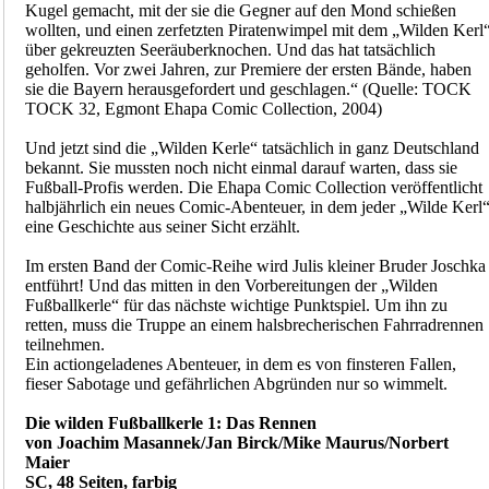
Kugel gemacht, mit der sie die Gegner auf den Mond schießen
wollten, und einen zerfetzten Piratenwimpel mit dem „Wilden Kerl
über gekreuzten Seeräuberknochen. Und das hat tatsächlich
geholfen. Vor zwei Jahren, zur Premiere der ersten Bände, haben
sie die Bayern herausgefordert und geschlagen.“ (Quelle: TOCK
TOCK 32, Egmont Ehapa Comic Collection, 2004)
Und jetzt sind die „Wilden Kerle“ tatsächlich in ganz Deutschland
bekannt. Sie mussten noch nicht einmal darauf warten, dass sie
Fußball-Profis werden. Die Ehapa Comic Collection veröffentlicht
halbjährlich ein neues Comic-Abenteuer, in dem jeder „Wilde Kerl
eine Geschichte aus seiner Sicht erzählt.
Im ersten Band der Comic-Reihe wird Julis kleiner Bruder Joschka
entführt! Und das mitten in den Vorbereitungen der „Wilden
Fußballkerle“ für das nächste wichtige Punktspiel. Um ihn zu
retten, muss die Truppe an einem halsbrecherischen Fahrradrennen
teilnehmen.
Ein actiongeladenes Abenteuer, in dem es von finsteren Fallen,
fieser Sabotage und gefährlichen Abgründen nur so wimmelt.
Die wilden Fußballkerle 1: Das Rennen
von Joachim Masannek/Jan Birck/Mike Maurus/Norbert
Maier
SC, 48 Seiten, farbig