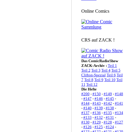
Online Comics
CRS auf ZACK !
Das ComicRadioShow
ZACK-Archiv :
Teil 1
Teil 2
Teil 3
Teil 4
Teil 5
Clifton-Spezial
Teil 6
Teil
7
Teil 8
Teil 9
Teil 10
Teil
11
Teil 12
Die Hefte
#200
-
#150
-
#149
-
#148
-
#147
-
#146
-
#145
-
#144
-
#143
-
#142
-
#141
-
#140
-
#139
-
#138
-
#137
-
#136
-
#135
-
#134
-
#133
-
#132
-
#131
-
#130
-
#129
-
#128
-
#127
-
#126
-
#125
-
#124
-
#123
-
#122
-
#121
-
#120