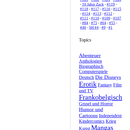
-
10 Jahre Zack
-
#119
-
#118
-
#117
-
#116
-
#115
-
#114
-
#113
-
#112
-
#111
-
#110
-
#109
-
#107
-
#84
-
#75
-
#64
-
#55
-
#46
-
SH #4
-
#9
-
#1
Topics
Abenteuer
Anthologien
Biographisch
Computerspiele
Die Disneys
Deutsch
Erotik
Fantasy
Film
und TV
Frankobelgisch
Grusel und Horror
Humor und
Cartoons
Independent
Kindercomics
Krieg
Mangas
Kunst