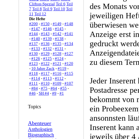
Clifton-Spezial
Teil 6
Teil
des Monats vor
7
Teil 8
Teil 9
Teil 10
Teil
jeweiligen Hef
11
Teil 12
Die Hefte
überwiesen wer
#200
-
#150
-
#149
-
#148
-
#147
-
#146
-
#145
-
Anzeige erst i
#144
-
#143
-
#142
-
#141
-
#140
-
#139
-
#138
-
gedruckt werd
#137
-
#136
-
#135
-
#134
-
#133
-
#132
-
#131
-
Anzeigendateien
#130
-
#129
-
#128
-
#127
-
#126
-
#125
-
#124
-
zu diesem Term
#123
-
#122
-
#121
-
#120
-
10 Jahre Zack
-
#119
-
#118
-
#117
-
#116
-
#115
-
#114
-
#113
-
#112
-
Jeder Inserent
#111
-
#110
-
#109
-
#107
Postadresse pe
-
#84
-
#75
-
#64
-
#55
-
#46
-
SH #4
-
#9
-
#1
bekommt von m
Topics
ein Probeexemp
ansonnsten läu
Abenteuer
Inserent kann 
Anthologien
Biographisch
jeweils über 4