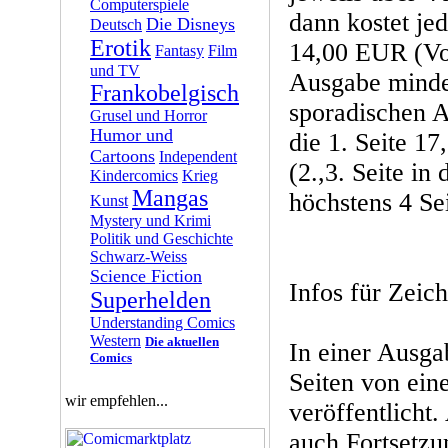
Computerspiele
dann kostet je
Die Disneys
Deutsch
Erotik
14,00 EUR (Vor
Fantasy
Film
und TV
Ausgabe mindes
Frankobelgisch
sporadischen A
Grusel und Horror
Humor und
die 1. Seite 1
Cartoons
Independent
(2.,3. Seite in
Kindercomics
Krieg
Mangas
höchstens 4 Se
Kunst
Mystery und Krimi
Politik und Geschichte
Schwarz-Weiss
Science Fiction
Infos für Zeic
Superhelden
Understanding Comics
Western
Die aktuellen
In einer Ausga
Comics
Seiten von ein
wir empfehlen...
veröffentlicht.
auch Fortsetzu