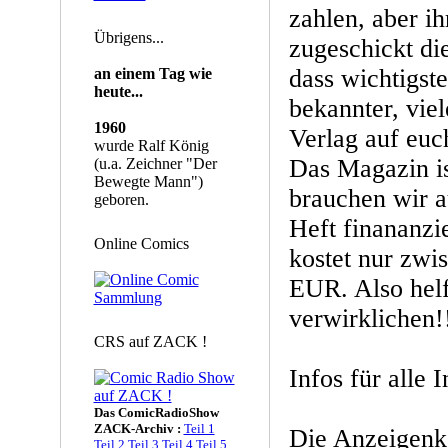
zahlen, aber i
Übrigens...
zugeschickt die
dass wichtigste
an einem Tag wie
heute...
bekannter, viel
1960
Verlag auf eu
wurde Ralf König
Das Magazin is
(u.a. Zeichner "Der
Bewegte Mann")
brauchen wir a
geboren.
Heft finananzi
Online Comics
kostet nur zwi
EUR. Also helf
verwirklichen!
CRS auf ZACK !
Infos für alle 
Das ComicRadioShow
ZACK-Archiv :
Teil 1
Die Anzeigenko
Teil 2
Teil 3
Teil 4
Teil 5