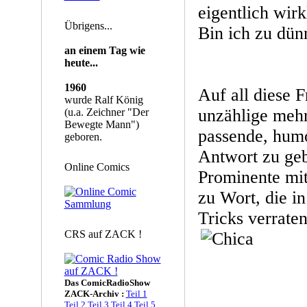
eigentlich wirk
Übrigens...
Bin ich zu dün
an einem Tag wie
heute...
1960
Auf all diese 
wurde Ralf König
unzählige meh
(u.a. Zeichner "Der
Bewegte Mann")
passende, humo
geboren.
Antwort zu ge
Online Comics
Prominente mit
zu Wort, die i
Tricks verraten
CRS auf ZACK !
Das ComicRadioShow
ZACK-Archiv :
Teil 1
Teil 2
Teil 3
Teil 4
Teil 5