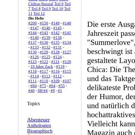
Clifton-Spezial
Teil 6
Teil
7
Teil 8
Teil 9
Teil 10
Teil
11
Teil 12
Die Hefte
Die erste Ausg
#200
-
#150
-
#149
-
#148
-
#147
-
#146
-
#145
-
Jahreszeit pass
#144
-
#143
-
#142
-
#141
-
#140
-
#139
-
#138
-
"Summerlove",
#137
-
#136
-
#135
-
#134
-
#133
-
#132
-
#131
-
beschwingt ist 
#130
-
#129
-
#128
-
#127
-
#126
-
#125
-
#124
-
gestaltete Lay
#123
-
#122
-
#121
-
#120
-
10 Jahre Zack
-
#119
-
Chica: Die The
#118
-
#117
-
#116
-
#115
-
#114
-
#113
-
#112
-
und das Taktge
#111
-
#110
-
#109
-
#107
delikateste Pr
-
#84
-
#75
-
#64
-
#55
-
#46
-
SH #4
-
#9
-
#1
der Humor, der
Topics
und natürlich 
hochattraktive
Abenteuer
Vielleicht kan
Anthologien
Biographisch
Magazin auch 