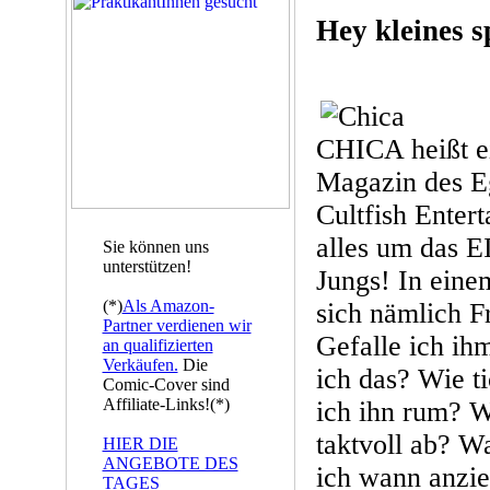
Hey kleines 
CHICA heißt e
Magazin des E
Cultfish Enter
alles um das 
Sie können uns
unterstützen!
Jungs! In eine
(*)
Als Amazon-
sich nämlich F
Partner verdienen wir
Gefalle ich ih
an qualifizierten
Verkäufen.
Die
ich das? Wie t
Comic-Cover sind
Affiliate-Links!(*)
ich ihn rum? 
taktvoll ab? Wa
HIER DIE
ANGEBOTE DES
ich wann anzi
TAGES