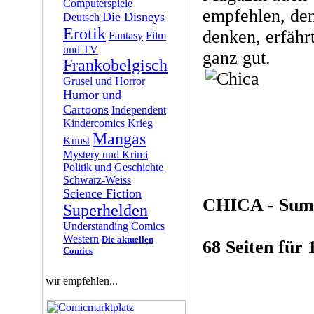
Computerspiele
empfehlen, de
Die Disneys
Deutsch
Erotik
denken, erfäh
Fantasy
Film
und TV
ganz gut.
Frankobelgisch
Grusel und Horror
Humor und
Cartoons
Independent
Kindercomics
Krieg
Mangas
Kunst
Mystery und Krimi
Politik und Geschichte
Schwarz-Weiss
Science Fiction
CHICA - Sum
Superhelden
Understanding Comics
Western
Die aktuellen
68 Seiten für 
Comics
wir empfehlen...