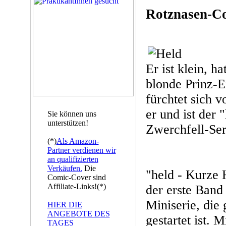
Rotznasen-C
Er ist klein, ha
blonde Prinz-E
fürchtet sich v
er und ist der 
Sie können uns
unterstützen!
Zwerchfell-Ser
(*)
Als Amazon-
Partner verdienen wir
an qualifizierten
Verkäufen.
Die
"held - Kurze 
Comic-Cover sind
Affiliate-Links!(*)
der erste Band 
Miniserie, die
HIER DIE
ANGEBOTE DES
gestartet ist. M
TAGES