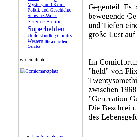
Mystery und Krimi
Gegenteil. Es 
Politik und Geschichte
bewegende Ges
Schwarz-Weiss
Science Fiction
und Tiefen ei
Superhelden
große Lust auf
Understanding Comics
Western
Die aktuellen
Comics
wir empfehlen...
Im Comicforum
"held" von Flix
Twentysomethin
zwischen 1968
"Generation Gol
Die Beschreibu
des Lebensgefü
Der Sammler.eu