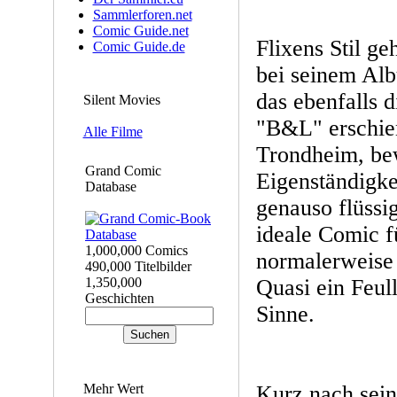
Sammlerforen.net
Comic Guide.net
Flixens Stil ge
Comic Guide.de
bei seinem Al
das ebenfalls 
Silent Movies
"B&L" erschien
Alle Filme
Trondheim, be
Grand Comic
Eigenständigkei
Database
genauso flüssi
ideale Comic fü
1,000,000 Comics
normalerweise 
490,000 Titelbilder
1,350,000
Quasi ein Feul
Geschichten
Sinne.
Mehr Wert
Kurz nach sein