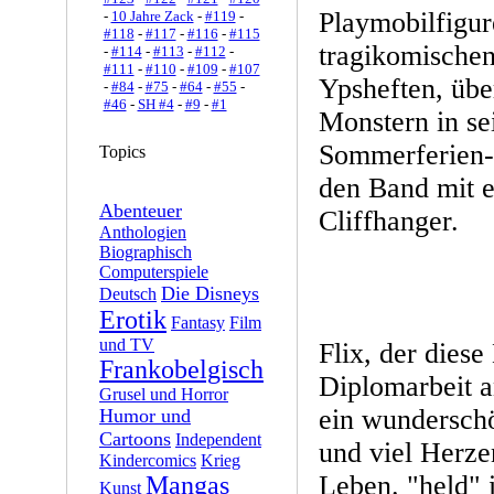
Playmobilfigur
-
10 Jahre Zack
-
#119
-
#118
-
#117
-
#116
-
#115
tragikomischen
-
#114
-
#113
-
#112
-
#111
-
#110
-
#109
-
#107
Ypsheften, übe
-
#84
-
#75
-
#64
-
#55
-
#46
-
SH #4
-
#9
-
#1
Monstern in s
Sommerferien-Z
Topics
den Band mit 
Abenteuer
Cliffhanger.
Anthologien
Biographisch
Computerspiele
Die Disneys
Deutsch
Erotik
Fantasy
Film
und TV
Flix, der diese
Frankobelgisch
Diplomarbeit an
Grusel und Horror
ein wunderschö
Humor und
Cartoons
Independent
und viel Herze
Kindercomics
Krieg
Leben. "held" i
Mangas
Kunst