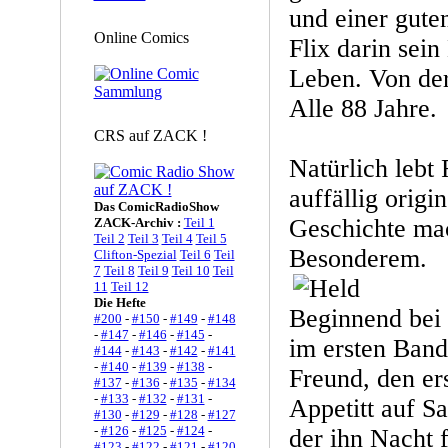
und einer gute
Online Comics
Flix darin sei
Leben. Von der
Alle 88 Jahre.
CRS auf ZACK !
Natürlich lebt 
auffällig origi
Das ComicRadioShow
Geschichte ma
ZACK-Archiv :
Teil 1
Teil 2
Teil 3
Teil 4
Teil 5
Besonderem.
Clifton-Spezial
Teil 6
Teil
7
Teil 8
Teil 9
Teil 10
Teil
11
Teil 12
Die Hefte
Beginnend bei 
#200
-
#150
-
#149
-
#148
-
#147
-
#146
-
#145
-
im ersten Band
#144
-
#143
-
#142
-
#141
-
#140
-
#139
-
#138
-
Freund, den er
#137
-
#136
-
#135
-
#134
-
#133
-
#132
-
#131
-
Appetitt auf S
#130
-
#129
-
#128
-
#127
-
#126
-
#125
-
#124
-
der ihn Nacht 
#123
-
#122
-
#121
-
#120