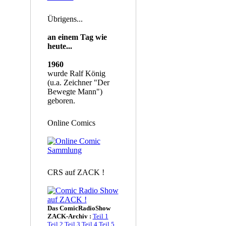
Übrigens...
an einem Tag wie
heute...
1960
wurde Ralf König
(u.a. Zeichner "Der
Bewegte Mann")
geboren.
Online Comics
CRS auf ZACK !
Das ComicRadioShow
ZACK-Archiv :
Teil 1
Teil 2
Teil 3
Teil 4
Teil 5