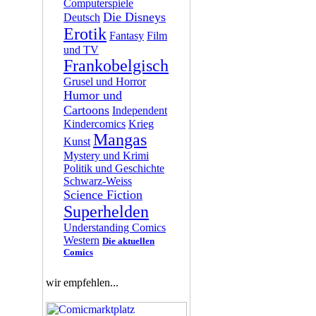
Computerspiele
Die Disneys
Deutsch
Erotik
Fantasy
Film
und TV
Frankobelgisch
Grusel und Horror
Humor und
Cartoons
Independent
Kindercomics
Krieg
Mangas
Kunst
Mystery und Krimi
Politik und Geschichte
Schwarz-Weiss
Science Fiction
Superhelden
Understanding Comics
Western
Die aktuellen
Comics
wir empfehlen...