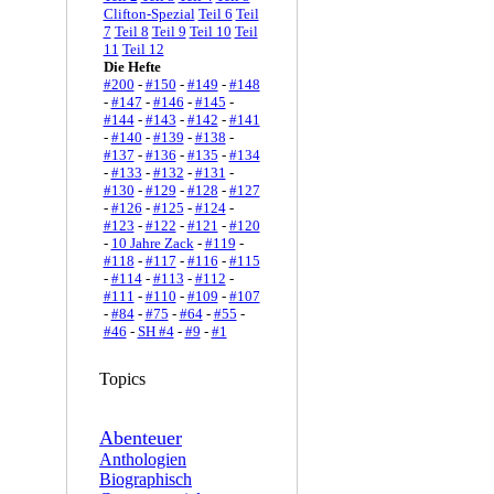
Clifton-Spezial
Teil 6
Teil
7
Teil 8
Teil 9
Teil 10
Teil
11
Teil 12
Die Hefte
#200
-
#150
-
#149
-
#148
-
#147
-
#146
-
#145
-
#144
-
#143
-
#142
-
#141
-
#140
-
#139
-
#138
-
#137
-
#136
-
#135
-
#134
-
#133
-
#132
-
#131
-
#130
-
#129
-
#128
-
#127
-
#126
-
#125
-
#124
-
#123
-
#122
-
#121
-
#120
-
10 Jahre Zack
-
#119
-
#118
-
#117
-
#116
-
#115
-
#114
-
#113
-
#112
-
#111
-
#110
-
#109
-
#107
-
#84
-
#75
-
#64
-
#55
-
#46
-
SH #4
-
#9
-
#1
Topics
Abenteuer
Anthologien
Biographisch